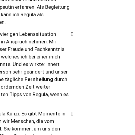
eutin erfahren. Als Begleitung
kann ich Regula als
en.
hwierigen Lebenssituation
in Anspruch nehmen. Mir
sser Freude und Fachkenntnis
, welches ich bei einer mich
te. Und es wirkte: Innert
erson sehr geändert und unser
ne tägliche
Fernheilung
durch
fordernden Zeit weiter
uten Tipps von Regula, wenn es
ula Künzi. Es gibt Momente in
 wir Menschen, die vom
d. Sie kommen, um uns den