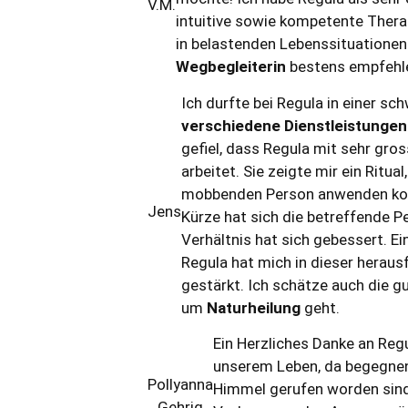
V.M.
intuitive sowie kompetente Therap
in belastenden Lebenssituationen 
Wegbegleiterin
bestens empfehl
Ich durfte bei Regula in einer sc
verschiedene Dienstleistungen
gefiel, dass Regula mit sehr gro
arbeitet. Sie zeigte mir ein Ritual
mobbenden Person anwenden konn
Jens
Kürze hat sich die betreffende P
Verhältnis hat sich gebessert. Ei
Regula hat mich in dieser heraus
gestärkt. Ich schätze auch die g
um
Naturheilung
geht.
Ein Herzliches Danke an Reg
unserem Leben, da begegnen
Pollyanna
Himmel gerufen worden sin
Gehrig