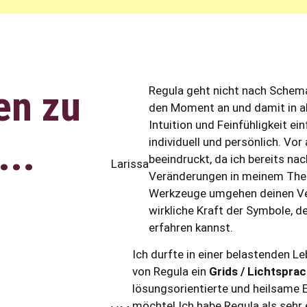
en zu
Regula geht nicht nach Schema 
den Moment an und damit in a
Intuition und Feinfühligkeit ei
...
individuell und persönlich. Vor
beeindruckt, da ich bereits na
Larissa
Veränderungen in meinem The
Werkzeuge umgehen deinen Ve
wirkliche Kraft der Symbole, d
erfahren kannst.
Ich durfte in einer belastenden L
von Regula ein
Grids / Lichtspra
lösungsorientierte und heilsame E
möchte! Ich habe Regula als sehr