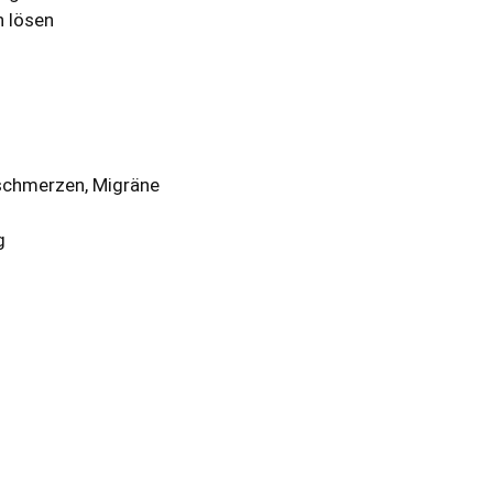
n lösen
fschmerzen, Migräne
g