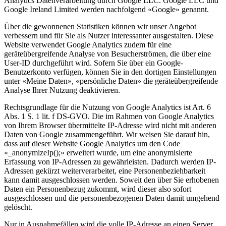
Analytics Datenverarbeitung durch Google LLC. Google LLC und
Google Ireland Limited werden nachfolgend «Google» genannt.
Über die gewonnenen Statistiken können wir unser Angebot
verbessern und für Sie als Nutzer interessanter ausgestalten. Diese
Website verwendet Google Analytics zudem für eine
geräteübergreifende Analyse von Besucherströmen, die über eine
User-ID durchgeführt wird. Sofern Sie über ein Google-
Benutzerkonto verfügen, können Sie in den dortigen Einstellungen
unter «Meine Daten», «persönliche Daten» die geräteübergreifende
Analyse Ihrer Nutzung deaktivieren.
Rechtsgrundlage für die Nutzung von Google Analytics ist Art. 6
Abs. 1 S. 1 lit. f DS-GVO. Die im Rahmen von Google Analytics
von Ihrem Browser übermittelte IP-Adresse wird nicht mit anderen
Daten von Google zusammengeführt. Wir weisen Sie darauf hin,
dass auf dieser Website Google Analytics um den Code
«_anonymizeIp();» erweitert wurde, um eine anonymisierte
Erfassung von IP-Adressen zu gewährleisten. Dadurch werden IP-
Adressen gekürzt weiterverarbeitet, eine Personenbeziehbarkeit
kann damit ausgeschlossen werden. Soweit den über Sie erhobenen
Daten ein Personenbezug zukommt, wird dieser also sofort
ausgeschlossen und die personenbezogenen Daten damit umgehend
gelöscht.
Nur in Ausnahmefällen wird die volle IP-Adresse an einen Server