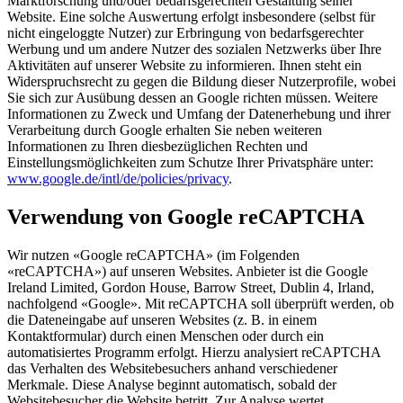
Marktforschung und/oder bedarfsgerechten Gestaltung seiner
Website. Eine solche Auswertung erfolgt insbesondere (selbst für
nicht eingeloggte Nutzer) zur Erbringung von bedarfsgerechter
Werbung und um andere Nutzer des sozialen Netzwerks über Ihre
Aktivitäten auf unserer Website zu informieren. Ihnen steht ein
Widerspruchsrecht zu gegen die Bildung dieser Nutzerprofile, wobei
Sie sich zur Ausübung dessen an Google richten müssen. Weitere
Informationen zu Zweck und Umfang der Datenerhebung und ihrer
Verarbeitung durch Google erhalten Sie neben weiteren
Informationen zu Ihren diesbezüglichen Rechten und
Einstellungsmöglichkeiten zum Schutze Ihrer Privatsphäre unter:
www.google.de/intl/de/policies/privacy
.
Verwendung von Google reCAPTCHA
Wir nutzen «Google reCAPTCHA» (im Folgenden
«reCAPTCHA») auf unseren Websites. Anbieter ist die Google
Ireland Limited, Gordon House, Barrow Street, Dublin 4, Irland,
nachfolgend «Google». Mit reCAPTCHA soll überprüft werden, ob
die Dateneingabe auf unseren Websites (z. B. in einem
Kontaktformular) durch einen Menschen oder durch ein
automatisiertes Programm erfolgt. Hierzu analysiert reCAPTCHA
das Verhalten des Websitebesuchers anhand verschiedener
Merkmale. Diese Analyse beginnt automatisch, sobald der
Websitebesucher die Website betritt. Zur Analyse wertet